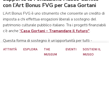
con l’Art Bonus FVG per Casa Gortani
L’Art Bonus FVG è uno strumento che consente un credito di
imposta a chi effettua erogazioni liberali a sostegno del
patrimonio culturale pubblico italiano. Tra i progetti finanziabili
c’è anche
"
Casa Gortani – Tramandare il futuro"
.
Questa forma di sostegno è un’opportunità per tutti -
aziende, fondazioni e persone fisiche - per contribuire alla
ATTIVITÀ
ESPLORA
THE
EVENTI
SOSTIENI IL
crescita del territorio sotto il profilo culturale, attraverso una
MUSEUM
MUSEO
forma concreta di mecenatismo, beneficiando di un credito
d'imposta.
Dal 1° marzo e fino al 30 ottobre 2026
è
aperto il termine per presentare la domanda di contributo.
I codici che verranno richiesti per completare correttamente
la procedura sono:
A2056
per “Casa Gortani, tramandare il
futuro” (per sostenere i lavori di sistemazione e allestimento
della sede) e
A2057
per “Casa Gortani, tramandare il futuro”
(per contribuire alla realizzazione di attività e iniziative
multidisciplinari). La Fondazione Gortani è accreditata all’Albo