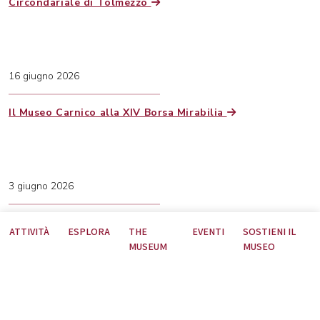
Circondariale di Tolmezzo
16 giugno 2026
Il Museo Carnico alla XIV Borsa Mirabilia
3 giugno 2026
Storie di erbe: un cammino tra magia, miti, focolare e
ATTIVITÀ
ESPLORA
THE
EVENTI
SOSTIENI IL
credenze
MUSEUM
MUSEO
30 maggio 2026