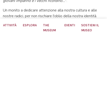
giovani imparino e i vecchi ricordino...
".
Un monito a dedicare attenzione alla nostra cultura e alle
nostre radici, per non rischiare l'oblio della nostra identità.
ATTIVITÀ
ESPLORA
THE
EVENTI
SOSTIENI IL
MUSEUM
MUSEO