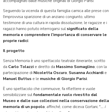
accompagnati dalle musiche originali di Giorgio Parisi.
Seguendo la vicenda di questa famiglia carnica alle prese con
l'improvvisa sparizione di un anziano congiunto, ultimo
testimone di una cultura in rapida dissoluzione, le ragazze e i
ragazzi hanno potuto interrogarsi sul
significato della
memoria e comprendere l'importanza di conservare le
proprie radici
.
Il progetto
Senza Memoria è uno spettacolo teatrale itinerante, scritto
da
Carlo Tolazzi
e diretto da
Massimo Somaglino
, con la
partecipazione di
Nicoletta Oscuro
,
Susanna Acchiardi
e
Manuel Buttus
e le
musiche di Giorgio Parisi
.
È uno spettacolo che commuove, fa riflettere e vuole
sensibilizzare sul
fondamentale ruolo rivestito dal
Museo e dalle sue collezioni nella conservazione della
memoria di un popolo
, affinché, come diceva Gortani, "
... i