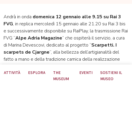
Andrà in onda
domenica 12 gennaio alle 9.15 su Rai 3
FVG
, in replica mercoledì 15 gennaio alle 21.20 su Rai 3 bis
e successivamente disponibile su RaiPlay, la trasmissione Rai
FVG “
Alpe Adria Magazine
” che ospiterà il servizio, a cura
di Marina Devescovi, dedicato al progetto “
Scarpetti. I
scarpets de Cjargne
”, alla bellezza dell’artigianalità del
fatto a mano e della tradizione carnica della realizzazione
dello
scarpet
.
ATTIVITÀ
ESPLORA
THE
EVENTI
SOSTIENI IL
Attraverso le voci di Annalisa Cappellari, maestra artigiana,
MUSEUM
MUSEO
Elisa Mainardis, una delle artigiane licenziatarie del marchio di
certificazione “Scarpetti” e Aurelia Bubisutti, Presidente del
Museo Carnico, potrai conoscere il progetto di tutela del
patrimonio di un'eccellenza artigianale della Carnia e del Friuli
Venezia Giulia realizzato dal Museo Carnico e scoprire il
fascino, la passione, l'impegno e la cura che
contraddistinguono la realizzazione a mano delle tradizionali