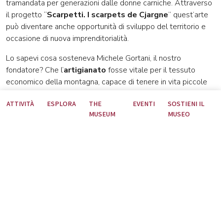
tramandata per generazioni dalle donne carniche. Attraverso
il progetto “
Scarpetti. I scarpets de Cjargne
” quest’arte
può diventare anche opportunità di sviluppo del territorio e
occasione di nuova imprenditorialità.
Lo sapevi cosa sosteneva Michele Gortani, il nostro
fondatore? Che l’
artigianato
fosse vitale per il tessuto
economico della montagna, capace di tenere in vita piccole
aziende valorizzando l’iniziativa individuale e garantendo
ATTIVITÀ
ESPLORA
THE
EVENTI
SOSTIENI IL
l'originalità delle produzioni che si legano alla storia e al
MUSEUM
MUSEO
territorio.
Vuoi imparare l’arte della realizzazione a mano degli
scarpets?
Stiamo raccogliendo le manifestazioni di
interesse per il
nuovo corso di formazione che il Museo
Gortani sta organizzando
.
Scrivici a info@museocarnico.it o chiamaci allo 0433
43233.