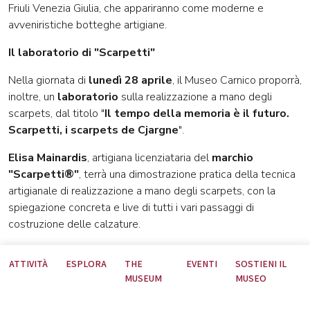
Friuli Venezia Giulia, che appariranno come moderne e
avveniristiche botteghe artigiane.
Il laboratorio di "Scarpetti"
Nella giornata di
lunedì 28 aprile
, il Museo Carnico proporrà,
inoltre, un
laboratorio
sulla realizzazione a mano degli
scarpets, dal titolo "
Il tempo della memoria è il futuro.
Scarpetti, i scarpets de Cjargne
".
Elisa Mainardis
, artigiana licenziataria del
marchio
"Scarpetti®"
, terrà una dimostrazione pratica della tecnica
artigianale di realizzazione a mano degli scarpets, con la
spiegazione concreta e live di tutti i vari passaggi di
costruzione delle calzature.
A seguire, i partecipanti potranno cimentarsi nelle prime fasi
ATTIVITÀ
ESPLORA
THE
EVENTI
SOSTIENI IL
di realizzazione dello scarpet e imparare a trapuntare una
MUSEUM
MUSEO
soletta, a partire dal kit di benvenuto (composto dalla
brochure del museo, dal bigliettino da visita del museo o