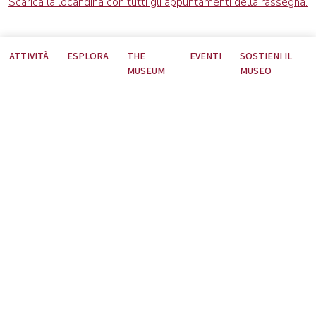
Scarica la locandina con tutti gli appuntamenti della rassegna.
ATTIVITÀ
ESPLORA
THE
EVENTI
SOSTIENI IL
MUSEUM
MUSEO