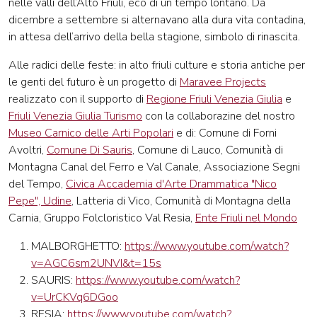
nelle valli dell’Alto Friuli, eco di un tempo lontano. Da
dicembre a settembre si alternavano alla dura vita contadina,
in attesa dell’arrivo della bella stagione, simbolo di rinascita.
Alle radici delle feste: in alto friuli culture e storia antiche per
le genti del futuro è un progetto di
Maravee Projects
realizzato con il supporto di
Regione Friuli Venezia Giulia
e
Friuli Venezia Giulia Turismo
con la collaborazine del nostro
Museo Carnico delle Arti Popolari
e di: Comune di Forni
Avoltri,
Comune Di Sauris
, Comune di Lauco, Comunità di
Montagna Canal del Ferro e Val Canale, Associazione Segni
del Tempo,
Civica Accademia d'Arte Drammatica "Nico
Pepe", Udine
, Latteria di Vico, Comunità di Montagna della
Carnia, Gruppo Folcloristico Val Resia,
Ente Friuli nel Mondo
MALBORGHETTO:
https://www.youtube.com/watch?
v=AGC6sm2UNVI&t=15s
SAURIS:
https://www.youtube.com/watch?
v=UrCKVq6DGoo
RESIA:
https://www.youtube.com/watch?