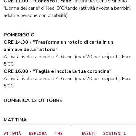
ORE 11.00
-
"Conosco il cane"
a cura del Centro cinofilo
"L'orma del cane" di Nedi D’Orlando (attività rivolta a bambini,
adulti e persone con disabilità).
POMERIGGIO
ORE 14.30 -
"Trasforma un rotolo di carta in un
animale della fattoria"
Attività rivolta a bambini 4-6 anni (max 20 partecipanti). Euro
5,00
ORE 16.00 -
"Taglia e incolla la tua coroncina"
Attività rivolta a bambini 4-6 anni (max 20 partecipanti). Euro
5,00
DOMENICA 12 OTTOBRE
MATTINA
ORE 11.00 - "Con i semi si può creare"
ATTIVITÀ
ESPLORA
THE
EVENTI
SOSTIENI IL
Attività rivolta a bambini 4-6 anni (max 20 partecipanti). Euro