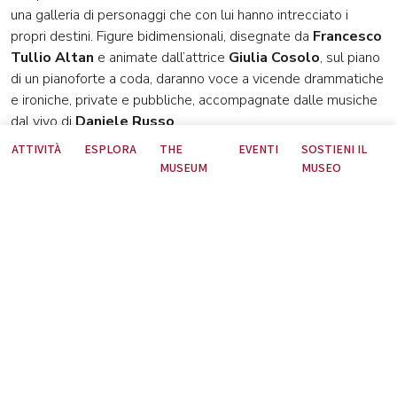
una galleria di personaggi che con lui hanno intrecciato i
propri destini. Figure bidimensionali, disegnate da
Francesco
Tullio Altan
e animate dall’attrice
Giulia Cosolo
, sul piano
di un pianoforte a coda, daranno voce a vicende drammatiche
e ironiche, private e pubbliche, accompagnate dalle musiche
dal vivo di
Daniele Russo
.
ATTIVITÀ
ESPLORA
THE
EVENTI
SOSTIENI IL
Non un ritratto celebrativo, ma un mosaico di incontri e
MUSEUM
MUSEO
testimonianze che restituiscono come in un caleidoscopio di
emozioni la concretezza, la passione e l’impegno di un uomo
che ha lasciato il suo segno nella storia del territorio.
Sono aperte le prenotazioni!
Chiama il numero 0433 43233 o scrivi un’email a
info@museocarnico.it
per riservare il tuo posto.
Posti limitati (max. 35 persone a recita).
Costo del biglietto: 10 euro, comprende l’ingresso al Museo