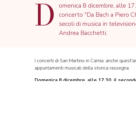
D
omenica 8 dicembre, alle 17.
concerto "Da Bach a Piero C
secoli di musica in television
Andrea Bacchetti.
I concerti di San Martino in Carnia: anche quest'a
appuntamenti musicali della storica rassegna.
Domenica 8 dicembre, alle 17.30, il secondo
Andrea Bacchetti.
Scopri tutte le date in calendario.
Maggiori informazioni su
www.lamozartina.it