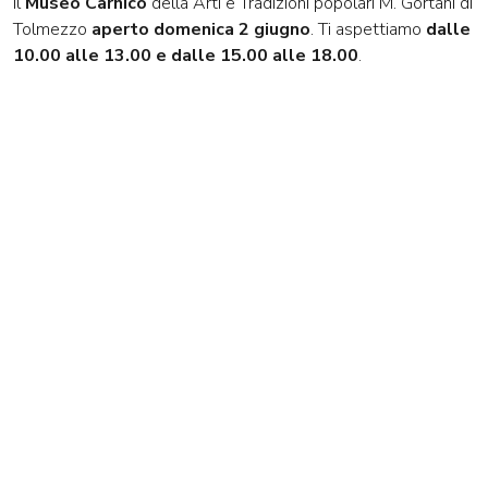
Il
Museo Carnico
della Arti e Tradizioni popolari M. Gortani di
Tolmezzo
aperto domenica 2 giugno
. Ti aspettiamo
dalle
10.00 alle 13.00 e dalle 15.00 alle 18.00
.