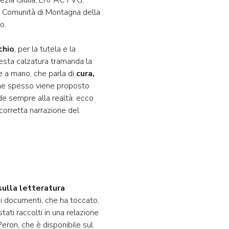
ezia Giulia, ERPAC FVG,
ia, Comunità di Montagna della
o.
chio
, per la tutela e la
uesta calzatura tramanda la
e a mano, che parla di
cura,
che spesso viene proposto
de sempre alla realtà: ecco
corretta narrazione del
sulla letteratura
hi documenti, che ha toccato,
stati raccolti in una relazione
eron, che è disponibile sul