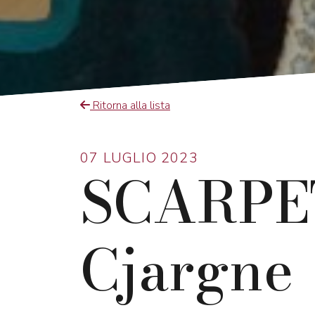
Ritorna alla lista
07 LUGLIO 2023
SCARPET
Cjargne