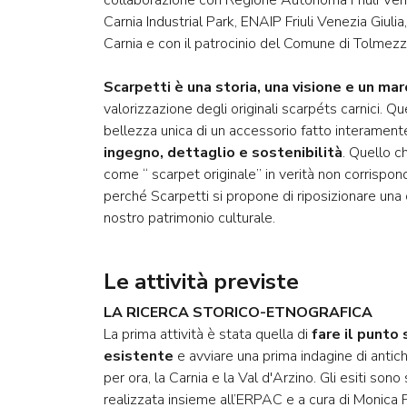
collaborazione con Regione Autonoma Friuli Ven
Carnia Industrial Park, ENAIP Friuli Venezia Giul
Carnia e con il patrocinio del Comune di Tolmezz
Scarpetti è una storia, una visione e un mar
valorizzazione degli originali scarpéts carnici. Q
bellezza unica di un accessorio fatto interament
ingegno, dettaglio e sostenibilità
. Quello 
come “ scarpet originale” in verità non corrispon
perché Scarpetti si propone di riposizionare una 
nostro patrimonio culturale.
Le attività previste
LA RICERCA STORICO-ETNOGRAFICA
La prima attività è stata quella di
fare il punto 
esistente
e avviare una prima indagine di antic
per ora, la Carnia e la Val d'Arzino. Gli esiti sono 
realizzata insieme all’ERPAC e a cura di Monica P