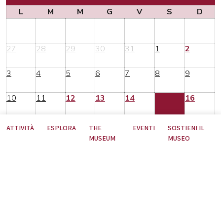
L
M
M
G
V
S
D
27
28
29
30
31
1
2
3
4
5
6
7
8
9
10
11
12
13
14
15
16
17
18
19
20
21
22
23
ATTIVITÀ
ESPLORA
THE
EVENTI
SOSTIENI IL
MUSEUM
MUSEO
24
25
26
27
28
29
30
Nessun contenuto per il periodo selezionato