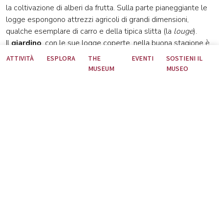
la coltivazione di alberi da frutta. Sulla parte pianeggiante le
logge espongono attrezzi agricoli di grandi dimensioni,
qualche esemplare di carro e della tipica slitta (la
louge
).
Il
giardino
, con le sue logge coperte, nella buona stagione è
utilizzato per esposizioni temporanee, incontri culturali,
ATTIVITÀ
ESPLORA
THE
EVENTI
SOSTIENI IL
concerti e si presta per una gradevole sosta.
MUSEUM
MUSEO
Vi aspettiamo in museo per conoscere da vicino la
nostra storia.
Il Museo Carnico è anche il miglior punto di partenza
per l’esplorazione della Carnia.