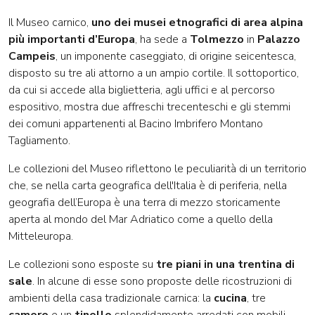
Il Museo carnico,
uno dei musei etnografici di area alpina
più importanti d’Europa
, ha sede a
Tolmezzo
in
Palazzo
Campeis
, un imponente caseggiato, di origine seicentesca,
disposto su tre ali attorno a un ampio cortile. Il sottoportico,
da cui si accede alla biglietteria, agli uffici e al percorso
espositivo, mostra due affreschi trecenteschi e gli stemmi
dei comuni appartenenti al Bacino Imbrifero Montano
Tagliamento.
Le collezioni del Museo riflettono le peculiarità di un territorio
che, se nella carta geografica dell'Italia è di periferia, nella
geografia dell’Europa è una terra di mezzo storicamente
aperta al mondo del Mar Adriatico come a quello della
Mitteleuropa.
Le collezioni sono esposte su
tre piani in una trentina di
sale
. In alcune di esse sono proposte delle ricostruzioni di
ambienti della casa tradizionale carnica: la
cucina
, tre
camere
e un
tinello
splendidamente arredati con mobili