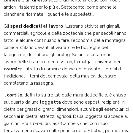
antichi, risalenti per lo più al Settecento, come anche le
biancherie ricamate, i quadri e le suppellettili.
Gli
spazi dedicati al lavoro
illustrano attività artigianali,
commerciali, agricole e della zootecnia che per secoli hanno
fatto, e alcune continuano a fare, l’economia della montagna
carnica: sfilano davanti al visitatore le botteghe del
falegname, del fabbro, gli orologi Solari, le ceramiche, il
lavoro delle filatrici e dei tessitori, la malga, l’universo dei
cramàrs
. I ritratti di uomini e donne del passato, i loro abiti
tradizionali, i temi del carnevale, della musica, del sacro
completano la rassegna.
Il
cortile
, definito su tre lati dalle mura dell’edificio, è chiuso
sul quarto da una
loggetta
dove sono esposti recipienti in
pietra per grassi di grandi dimensioni, alcuni begli esemplari di
secchiai in pietra, attrezzi agricoli. Dalla loggetta si accede al
giardino. Era il
broili
di Casa Campeis che, con i suoi
terrazzamenti ricavati dalle pendici dello Strabut, permetteva