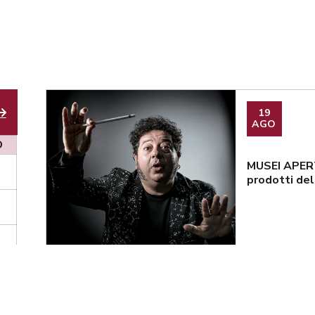
19
AGO
D
MUSEI APERT
prodotti del 
11
AGO