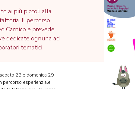
o ai più piccoli alla
attoria. Il percorso
seo Carnico e prevede
tive dedicate ognuna ad
oratori tematici.
ma sabato 28 e domenica 29
n percorso esperienziale
della fattoria quali la vacca,
o si svilupperà negli spazi
oratori tematici con esperti a
33 43233