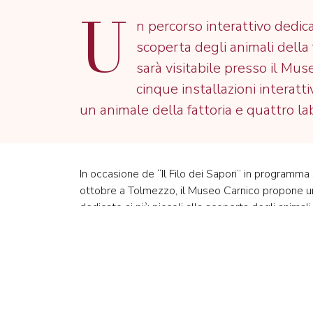
U
n percorso interattivo dedicat
scoperta degli animali della f
sarà visitabile presso il Mu
cinque installazioni interat
un animale della fattoria e quattro lab
In occasione de “Il Filo dei Sapori” in program
ottobre a Tolmezzo, il Museo Carnico propone u
dedicato ai più piccoli alla scoperta degli animali 
la pecora, la gallina, il maiale e l’asino. Il percors
esterni del museo e proporrà delle attività e lab
ingresso libero dalle 10:00 alle 17:00.
Info e prenotazioni: info@museocarnico.it - 04