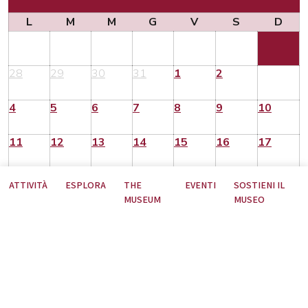
L
M
M
G
V
S
D
28
29
30
31
1
2
3
4
5
6
7
8
9
10
11
12
13
14
15
16
17
18
19
20
21
22
23
24
ATTIVITÀ
ESPLORA
THE
EVENTI
SOSTIENI IL
MUSEUM
MUSEO
25
26
27
28
29
30
31