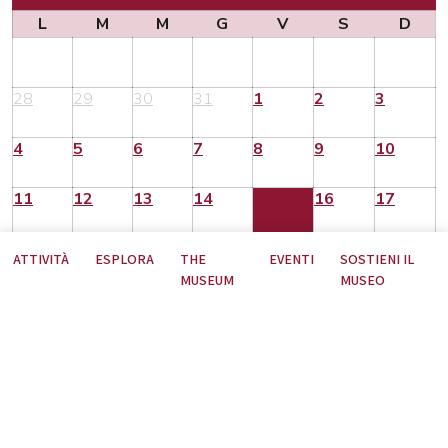
L
M
M
G
V
S
D
28
29
30
31
1
2
3
4
5
6
7
8
9
10
11
12
13
14
15
16
17
18
19
20
21
22
23
24
ATTIVITÀ
ESPLORA
THE
EVENTI
SOSTIENI IL
MUSEUM
MUSEO
25
26
27
28
29
30
31
Nessun contenuto per il periodo selezionato