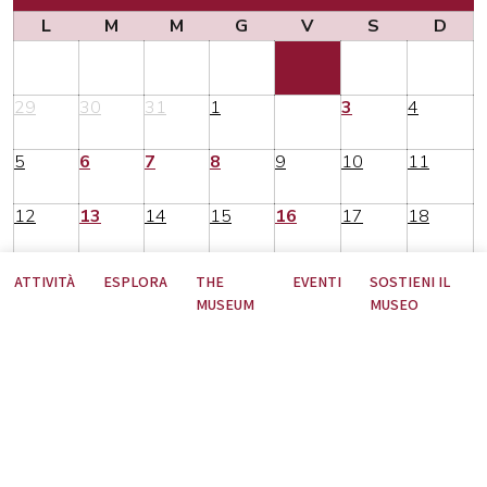
L
M
M
G
V
S
D
29
30
31
1
2
3
4
5
6
7
8
9
10
11
12
13
14
15
16
17
18
19
20
21
22
23
24
25
ATTIVITÀ
ESPLORA
THE
EVENTI
SOSTIENI IL
MUSEUM
MUSEO
26
27
28
29
30
31
1
Nessun contenuto per il periodo selezionato