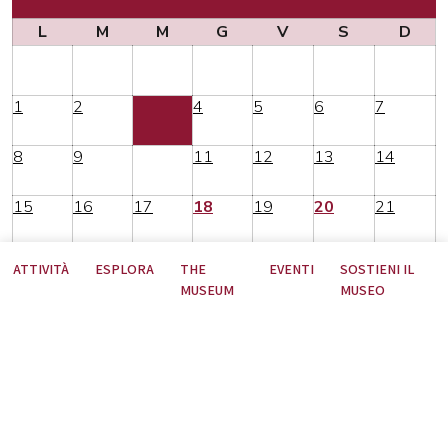
L
M
M
G
V
S
D
1
2
3
4
5
6
7
8
9
10
11
12
13
14
15
16
17
18
19
20
21
22
23
24
25
26
27
28
ATTIVITÀ
ESPLORA
THE
EVENTI
SOSTIENI IL
MUSEUM
MUSEO
29
30
31
1
2
3
4