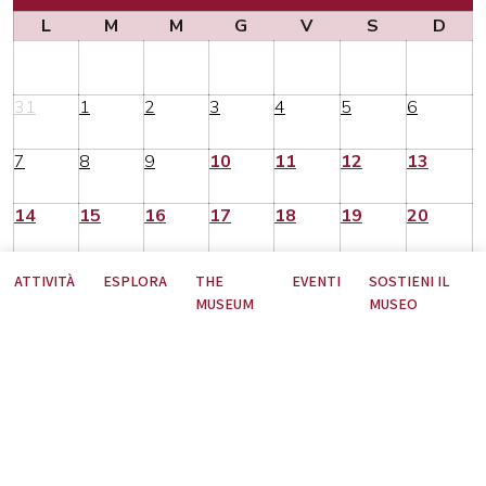
L
M
M
G
V
S
D
31
1
2
3
4
5
6
7
8
9
10
11
12
13
14
15
16
17
18
19
20
21
22
23
24
25
26
27
ATTIVITÀ
ESPLORA
THE
EVENTI
SOSTIENI IL
MUSEUM
MUSEO
28
29
30
31
1
2
3