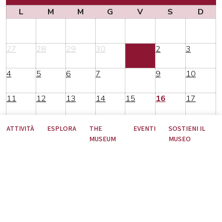
L
M
M
G
V
S
D
27
28
29
30
1
2
3
4
5
6
7
8
9
10
11
12
13
14
15
16
17
18
19
20
21
22
23
24
ATTIVITÀ
ESPLORA
THE
EVENTI
SOSTIENI IL
MUSEUM
MUSEO
25
26
27
28
29
30
31
Nessun contenuto per il periodo selezionato