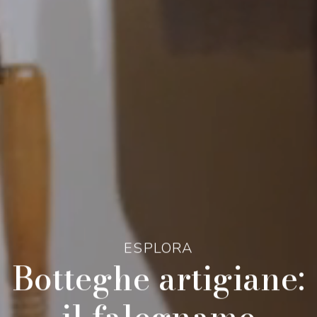
ESPLORA
Botteghe artigiane:
il falegname