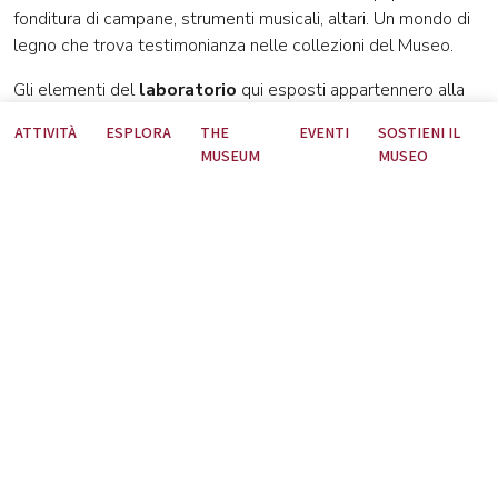
fonditura di campane, strumenti musicali, altari. Un mondo di
legno che trova testimonianza nelle collezioni del Museo.
Gli elementi del
laboratorio
qui esposti appartennero alla
bottega di Pietro Straulino “Cjapelâr” attivo tra Settecento e
ATTIVITÀ
ESPLORA
THE
EVENTI
SOSTIENI IL
inizio Ottocento a Sutrio e Udine. Dotato di abilità tecnica e
MUSEUM
MUSEO
capacità imprenditoriale, lo Straulino riuscì infatti a gestire a
Udine un’attività commerciale che riforniva le famiglie agiate
della città di mobili. I suoi mobili risentivano del gusto
neoclassico e privilegiavano la tecnica dell’intarsio
proponendo spesso eleganti decorazioni a festoni lineari con
grani del Rosario.
A
Sutrio
la tradizione del
mobile
fu molto radicata ed è
tuttora presente. Essa ebbe un forte momento di espansione
a seguito della prima Guerra mondiale per le necessità della
ricostruzione; fu affinata e sostenuta grazie alle nascenti
scuole professionali e ai progressi tecnologici, visse con
successo il boom economico degli anni ‘60. Il Consorzio