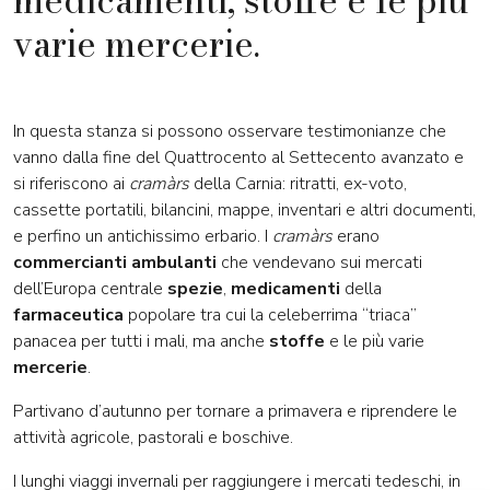
medicamenti, stoffe e le più
varie mercerie.
In questa stanza si possono osservare testimonianze che
vanno dalla fine del Quattrocento al Settecento avanzato e
si riferiscono ai
cramàrs
della Carnia: ritratti, ex-voto,
cassette portatili, bilancini, mappe, inventari e altri documenti,
e perfino un antichissimo erbario. I
cramàrs
erano
commercianti ambulanti
che vendevano sui mercati
dell’Europa centrale
spezie
,
medicamenti
della
farmaceutica
popolare tra cui la celeberrima “triaca”
panacea per tutti i mali, ma anche
stoffe
e le più varie
mercerie
.
Partivano d’autunno per tornare a primavera e riprendere le
attività agricole, pastorali e boschive.
I lunghi viaggi invernali per raggiungere i mercati tedeschi, in