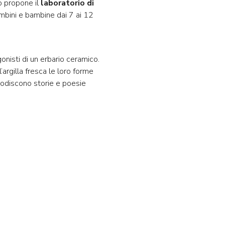
o propone il
laboratorio di
mbini e bambine dai 7 ai 12
gonisti di un erbario ceramico.
rgilla fresca le loro forme
todiscono storie e poesie
useo al numero 0433 43233