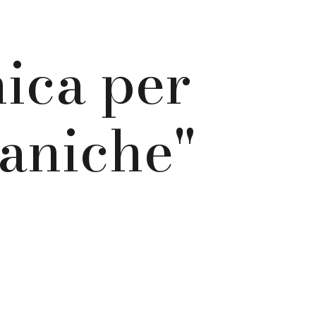
ica per
taniche"