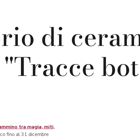
rio di ceram
 "Tracce bo
cammino tra magia, miti,
nico fino al 31 dicembre