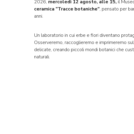
2026,
mercoledì 12 agosto, alle 15,
il Muse
ceramica "Tracce botaniche"
, pensato per ba
anni.
Un laboratorio in cui erbe e fiori diventano prota
Osserveremo, raccoglieremo e imprimeremo sull’a
delicate, creando piccoli mondi botanici che cus
naturali.
Costo di partecipazione:
€ 6,00
Prenotazione obbligatoria
contattando il M
oppure via mail a
info@museocarnico.it