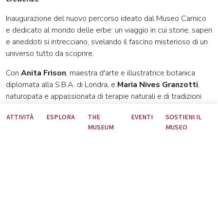
Inaugurazione del nuovo percorso ideato dal Museo Carnico
e dedicato al mondo delle erbe: un viaggio in cui storie, saperi
e aneddoti si intrecciano, svelando il fascino misterioso di un
universo tutto da scoprire.
Con
Anita Frison
, maestra d'arte e illustratrice botanica
diplomata alla S.B.A. di Londra, e
Maria Nives Granzotti
,
naturopata e appassionata di terapie naturali e di tradizioni
della Carnia. Presenta
Aurelia Bubisutti
, Presidente del
ATTIVITÀ
ESPLORA
THE
EVENTI
SOSTIENI IL
Museo Carnico delle Arti Popolari "Michele Gortani".
MUSEUM
MUSEO
Scopri tutti gli eventi collaterali alla mostra.