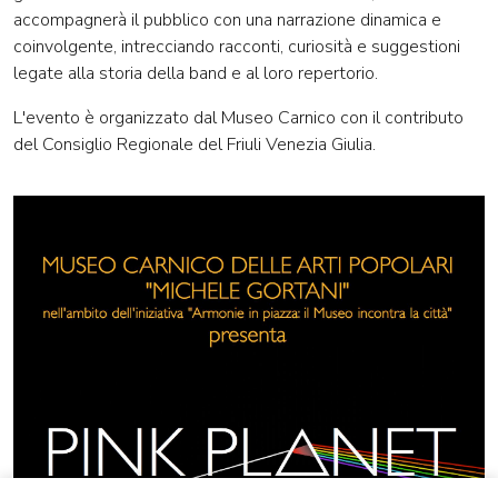
accompagnerà il pubblico con una narrazione dinamica e
coinvolgente, intrecciando racconti, curiosità e suggestioni
legate alla storia della band e al loro repertorio.
L'evento è organizzato dal Museo Carnico con il contributo
del Consiglio Regionale del Friuli Venezia Giulia.