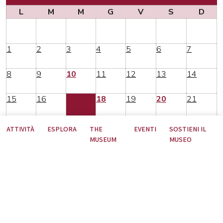
L
M
M
G
V
S
D
1
2
3
4
5
6
7
8
9
10
11
12
13
14
15
16
17
18
19
20
21
22
23
24
25
26
27
28
ATTIVITÀ
ESPLORA
THE
EVENTI
SOSTIENI IL
MUSEUM
MUSEO
29
30
31
1
2
3
4
Nessun contenuto per il periodo selezionato