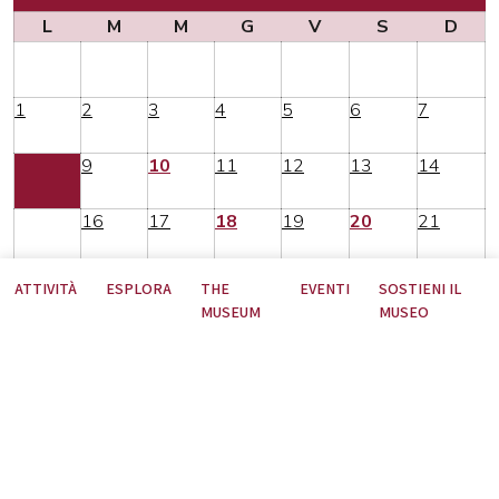
L
M
M
G
V
S
D
1
2
3
4
5
6
7
8
9
10
11
12
13
14
15
16
17
18
19
20
21
22
23
24
25
26
27
28
ATTIVITÀ
ESPLORA
THE
EVENTI
SOSTIENI IL
MUSEUM
MUSEO
29
30
31
1
2
3
4
Nessun contenuto per il periodo selezionato