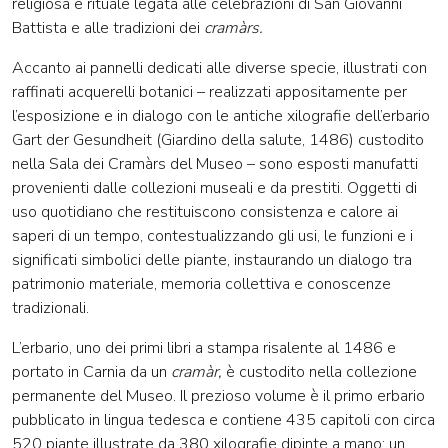
religiosa e rituale legata alle celebrazioni di San Giovanni
Battista e alle tradizioni dei
cramàrs.
Accanto ai pannelli dedicati alle diverse specie, illustrati con
raffinati acquerelli botanici – realizzati appositamente per
l’esposizione e in dialogo con le antiche xilografie dell’erbario
Gart der Gesundheit (Giardino della salute, 1486) custodito
nella Sala dei Cramàrs del Museo – sono esposti manufatti
provenienti dalle collezioni museali e da prestiti. Oggetti di
uso quotidiano che restituiscono consistenza e calore ai
saperi di un tempo, contestualizzando gli usi, le funzioni e i
significati simbolici delle piante, instaurando un dialogo tra
patrimonio materiale, memoria collettiva e conoscenze
tradizionali.
L’erbario, uno dei primi libri a stampa risalente al 1486 e
portato in Carnia da un
cramàr,
è custodito nella collezione
permanente del Museo. Il prezioso volume è il primo erbario
pubblicato in lingua tedesca e contiene 435 capitoli con circa
520 piante illustrate da 380 xilografie dipinte a mano: un