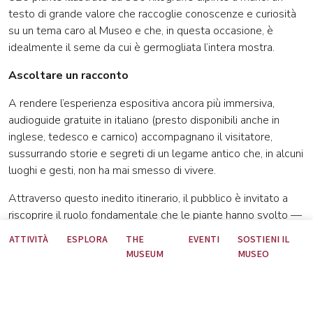
testo di grande valore che raccoglie conoscenze e curiosità
su un tema caro al Museo e che, in questa occasione, è
idealmente il seme da cui è germogliata l’intera mostra.
Ascoltare un racconto
A rendere l’esperienza espositiva ancora più immersiva,
audioguide gratuite in italiano (presto disponibili anche in
inglese, tedesco e carnico) accompagnano il visitatore,
sussurrando storie e segreti di un legame antico che, in alcuni
luoghi e gesti, non ha mai smesso di vivere.
Attraverso questo inedito itinerario, il pubblico è invitato a
riscoprire il ruolo fondamentale che le piante hanno svolto —
e che, in alcuni contesti, continuano tuttora a svolgere —
ATTIVITÀ
ESPLORA
THE
EVENTI
SOSTIENI IL
nella definizione dell'identità culturale e nella vita quotidiana
MUSEUM
MUSEO
delle comunità del territorio.
Biglietti